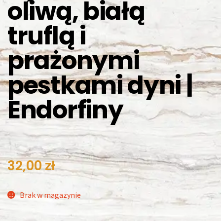
oliwą, białą
truflą i
prażonymi
pestkami dyni |
Endorfiny
32,00
zł
Brak w magazynie