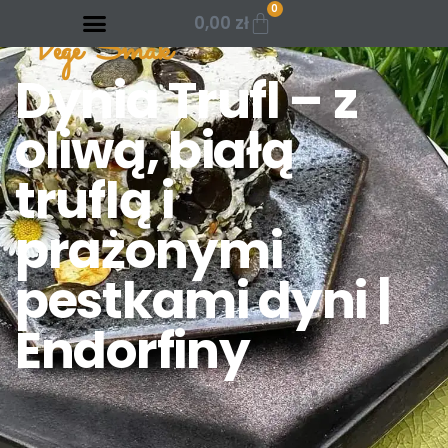
0
0,00
zł
Vege Smak
Dynia Trufl – z
oliwą, białą
truflą i
prażonymi
pestkami dyni |
Endorfiny