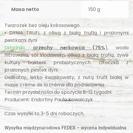
Masa netto
150 g
Twarożek bez oleju kokosowego.
• DYNIA TRUFL z oliwą z białą truflą i prażonymi
pestkami dyni
Składniki:
orzechy nerkowca (75%
), woda
filtrowana, sól kłodawska, oliwa z białą truflą, żywe
kultury bakterii probiotycznych. Otoczka z
prażonych pestek dyni.
Delikatny, lekko kwaskowaty, z nutą trufli białej w
masie crème de la crème dla podniebienia
Termin przydatności do spożycia 8-12 tygodni
Producent: Endorfiny Paula Kowalczyk
Czas wysyłki to 3-5 dni roboczych.
Wysyłka międzynarodowa FEDEX – wycena indywidualna