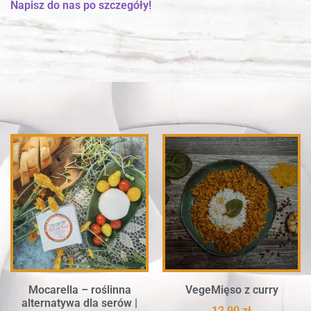
Napisz do nas po szczegóły!
Mocarella – roślinna
VegeMięso z curry
alternatywa dla serów |
12,90
zł