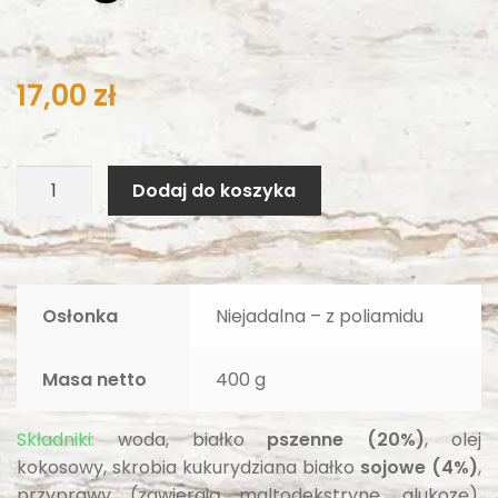
17,00
zł
Dodaj do koszyka
Osłonka
Niejadalna – z poliamidu
Masa netto
400 g
Składniki:
woda, białko
pszenne (20%)
, olej
kokosowy, skrobia kukurydziana białko
sojowe (4%)
,
przyprawy (zawierają maltodekstrynę, glukozę),