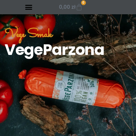
0
0,00
zł
Vege Smak
VegeParzona