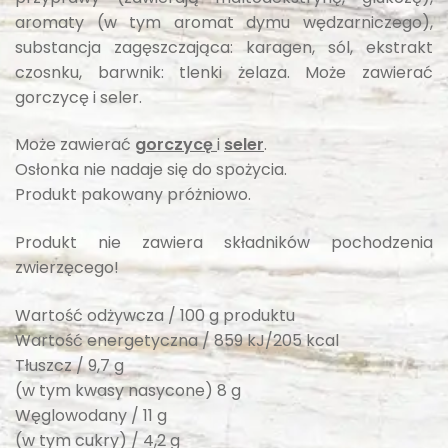
aromaty (w tym aromat dymu wędzarniczego),
substancja zagęszczająca: karagen, sól, ekstrakt
czosnku, barwnik: tlenki żelaza. Może zawierać
gorczycę i seler.
Może zawierać
gorczycę
i
seler
.
Osłonka nie nadaje się do spożycia.
Produkt pakowany próżniowo.
Produkt nie zawiera składników pochodzenia
zwierzęcego!
Wartość odżywcza / 100 g produktu
Wartość energetyczna / 859 kJ/205 kcal
Tłuszcz / 9,7 g
(w tym kwasy nasycone) 8 g
Węglowodany / 11 g
(w tym cukry) / 4,2 g