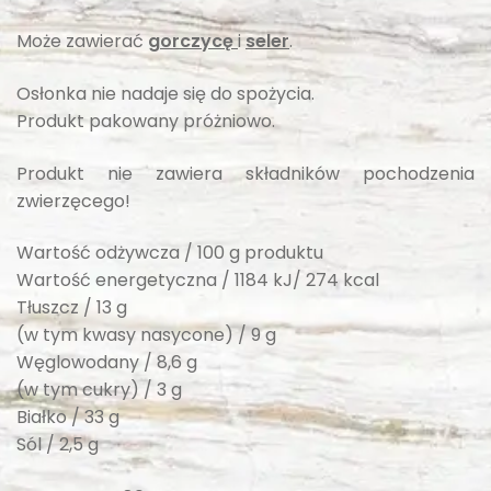
Może zawierać
gorczycę
i
seler
.
Osłonka nie nadaje się do spożycia.
Produkt pakowany próżniowo.
Produkt nie zawiera składników pochodzenia
zwierzęcego!
Wartość odżywcza / 100 g produktu
Wartość energetyczna / 1184 kJ/ 274 kcal
Tłuszcz / 13 g
(w tym kwasy nasycone) / 9 g
Węglowodany / 8,6 g
(w tym cukry) / 3 g
Białko / 33 g
Sól / 2,5 g