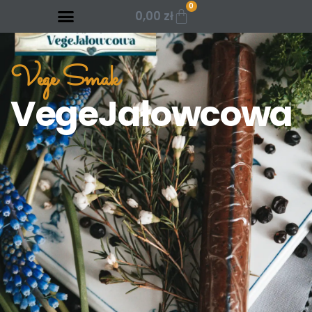
0
0,00
zł
Vege Smak
VegeJałowcowa