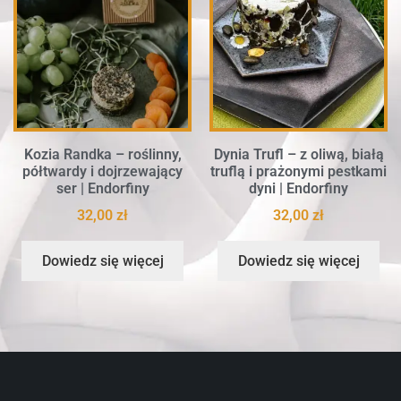
Kozia Randka – roślinny,
Dynia Trufl – z oliwą, białą
półtwardy i dojrzewający
truflą i prażonymi pestkami
ser | Endorfiny
dyni | Endorfiny
32,00
zł
32,00
zł
Dowiedz się więcej
Dowiedz się więcej