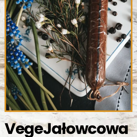
VegeJałowcowa