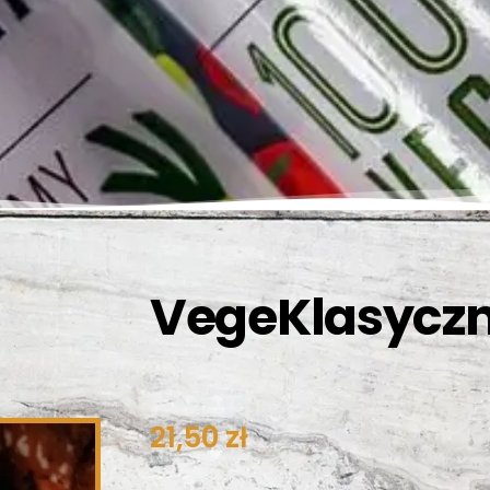
VegeKlasycz
21,50
zł