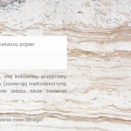
celuloza, papier
, olej kokosowy, przyprawy,
w (zawierają maltodekstrynę,
enki żelaza. Może zawierać
zenia zwierzęcego!