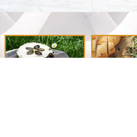
Dynia Trufl – z oliwą, białą truflą i
Mocarella – roślin
prażonymi pestkami dyni | Endorfiny
dla serów | E