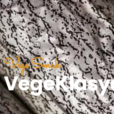
Vege Smak
VegeKlasy