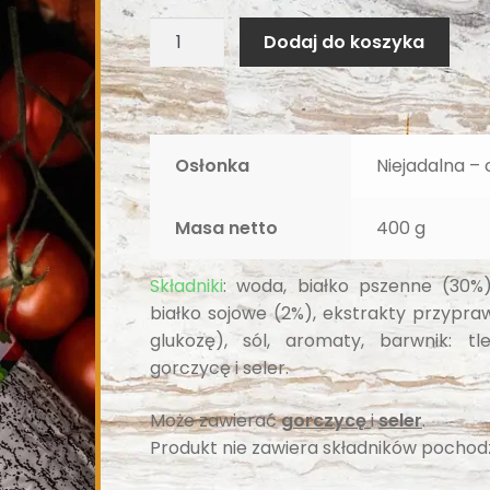
Dodaj do koszyka
Osłonka
Niejadalna – 
Masa netto
400 g
Składniki
: woda, białko pszenne (30%)
białko sojowe (2%), ekstrakty przypra
glukozę), sól, aromaty, barwnik: tl
gorczycę i seler.
Może zawierać
gorczycę
i
seler
.
Produkt nie zawiera składników pochod