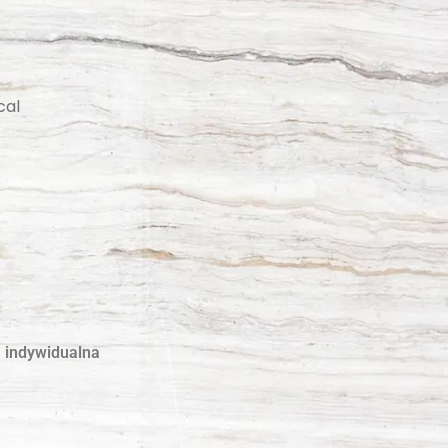
cal
 indywidualna