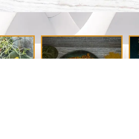
na alternatywa
VegeMięso z curry
ndorfiny
12,90
zł