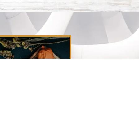
VegeŁagodna
18,00
zł