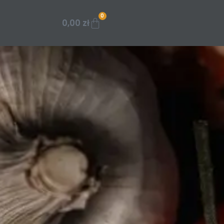
0
0,00
zł