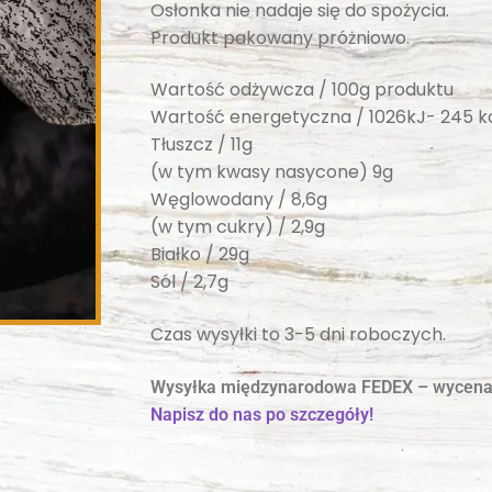
Osłonka nie nadaje się do spożycia.
Produkt pakowany próżniowo.
Wartość odżywcza / 100g produktu
Wartość energetyczna / 1026kJ- 245 k
Tłuszcz / 11g
(w tym kwasy nasycone) 9g
Węglowodany / 8,6g
(w tym cukry) / 2,9g
Białko / 29g
Sól / 2,7g
Czas wysyłki to 3-5 dni roboczych.
Wysyłka międzynarodowa FEDEX – wycena
Napisz do nas po szczegóły!