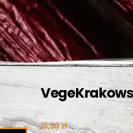
VegeKrakow
21,50
zł