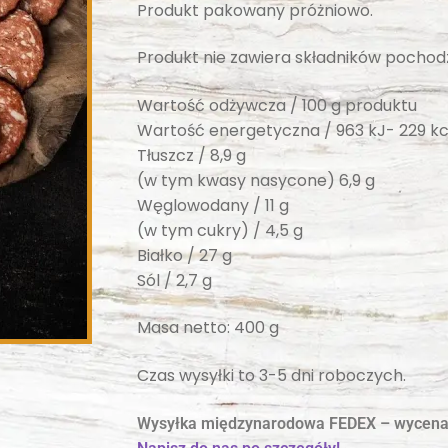
Produkt pakowany próżniowo.
Produkt nie zawiera składników pochod
Wartość odżywcza / 100 g produktu
Wartość energetyczna / 963 kJ- 229 kc
Tłuszcz / 8,9 g
(w tym kwasy nasycone) 6,9 g
Węglowodany / 11 g
(w tym cukry) / 4,5 g
Białko / 27 g
Sól / 2,7 g
Masa netto: 400 g
Czas wysyłki to 3-5 dni roboczych.
Wysyłka międzynarodowa FEDEX – wycena