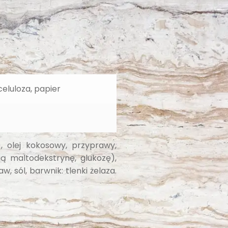
celuloza, papier
 olej kokosowy, przyprawy,
ją maltodekstrynę, glukozę),
, sól, barwnik: tlenki żelaza.