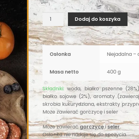
Dodaj do koszyka
Osłonka
Niejadalna – 
Masa netto
400 g
Składniki:
woda, białko pszenne (28%),
białko sojowe (2%), aromaty (zawiera
skrobia kukurydziana, ekstrakty przypraw
Może zawierać gorczycę i seler
Może zawierać
gorczycę
i
seler
.
Osłonka nie nadaje się do spożycia.