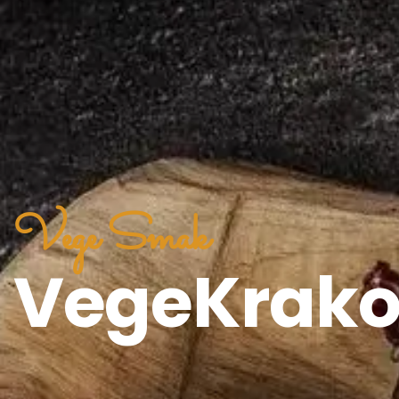
Vege Smak
VegeKrak