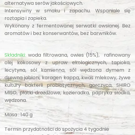
alternatywa serów jakościowych.
Intensywny w smaku i zapachu. Wspaniale się
roztapia i zapieka.
Wykonany z fermentowanej serwatki owsianej. Bez
aromatów i bez konserwantów, bez barwników.
Składniki:
woda filtrowana, owies (15%), rafinowany
olej kokosowy z upraw ekologicznych, tapioka,
lecytyna, sól kamienna, sól wędzona dymem z
drewna jabłoni, karagen kappa, kwas mlekowy, żywe
kultury bakterii probiotycznych, gorczyca, SHIRO
MISO, płatki drożdżowe, kozieradka, papryka słodka,
wędzona.
Masa : 140 g
Termin przydatności do spożycia 4 tygodnie