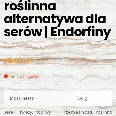
roślinna
alternatywa dla
serów | Endorfiny
28,00
zł
Brak w magazynie
Masa netto
150 g
Serek świeży, topliwy – rzemieślnicza, roślinna