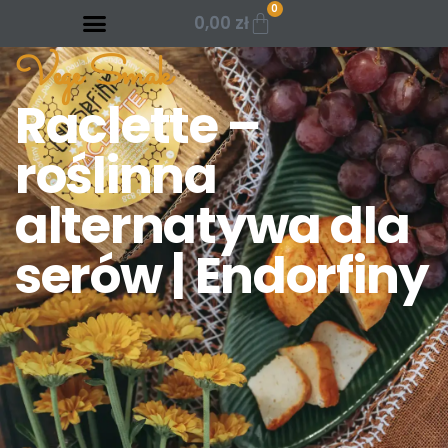
0
0,00
zł
Vege Smak
Raclette –
roślinna
alternatywa dla
serów | Endorfiny